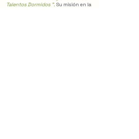
Talentos Dormidos ”.
Su misión en la
vida es expandir su conocimiento,
inspirando a otras personas a
encontrar su propósito,
desarrollarlo y generar impacto.
Contacto
Si crees que llego el momento de
darle inicio a un proceso de cambio,
acercate.
iadcoaching@gmail.com
+54 911 6596 7664
@iadcoaching
Te estamos esperando,